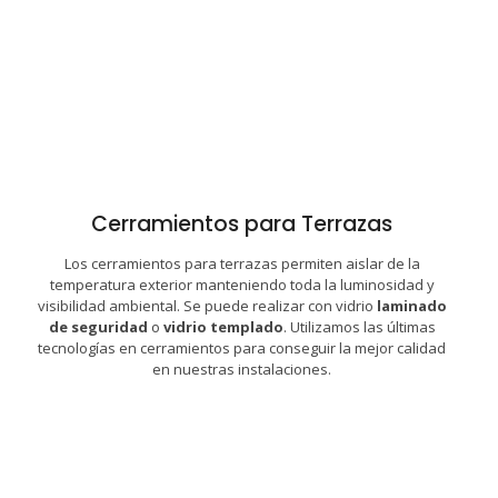
Cerramientos para Terrazas
Los cerramientos para terrazas permiten aislar de la
temperatura exterior manteniendo toda la luminosidad y
cada proyecto:
visibilidad ambiental. Se puede realizar con vidrio
laminado
Disponemos de productos adaptados a las necesidades de
de seguridad
o
vidrio templado
. Utilizamos las últimas
tecnologías en cerramientos para conseguir la mejor calidad
Cerramientos para Terrazas
en nuestras instalaciones.