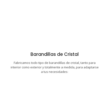
Escaleras de cristal
Barandillas de Cristal
Barandillas de seguridad para áticos
Fabricamos todo tipo de barandillas de cristal, tanto para
Barandillas de cristal para balcones
interior como exterior y totalmente a medida, para adaptarse
a tus necesidades:
Barandillas de vidrio para piscinas
Barandillas de cristal para escaleras
Barandillas de Cristal