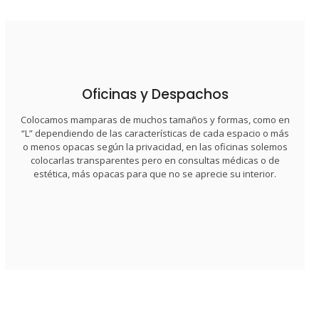
Oficinas y Despachos
Colocamos mamparas de muchos tamaños y formas, como en
estética, más opacas para que no se aprecie su interior.
colocarlas transparentes pero en consultas médicas o de
“L” dependiendo de las características de cada espacio o más
o menos opacas según la privacidad, en las oficinas solemos
o menos opacas según la privacidad, en las oficinas solemos
“L” dependiendo de las características de cada espacio o más
colocarlas transparentes pero en consultas médicas o de
Colocamos mamparas de muchos tamaños y formas, como en
estética, más opacas para que no se aprecie su interior.
Oficinas y Despachos