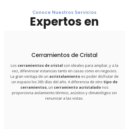
Conoce Nuestros Servicios
Expertos en
Entradas de cristal
Cerramientos de Cristal
Paredes de cristal
Los
cerramientos de cristal
son ideales para ampliar, y a la
Cerramientos sin perfiles
vez, diferenciar estancias tanto en casas como en negocios.
La gran ventaja de un
acristalamiento
es poder disfrutar de
Cerramientos de porches
un espacio los 365 días del año. A diferencia de otro
tipo de
Cerramientos abatibles
cerramientos
, un
cerramiento acristalado
nos
proporciona aislamiento térmico, acústico y climatológico sin
Cortinas de cristal
renunciar a las vistas.
Cerramientos de cristal integrales o parciales
Cerramientos de terrazas
Cerramientos de Cristal