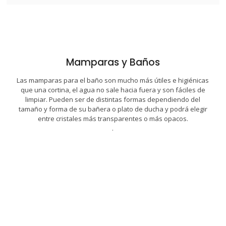
Mamparas y Baños
Las mamparas para el baño son mucho más útiles e higiénicas
entre cristales más transparentes o más opacos.
que una cortina, el agua no sale hacia fuera y son fáciles de
tamaño y forma de su bañera o plato de ducha y podrá elegir
limpiar. Pueden ser de distintas formas dependiendo del
limpiar. Pueden ser de distintas formas dependiendo del
tamaño y forma de su bañera o plato de ducha y podrá elegir
que una cortina, el agua no sale hacia fuera y son fáciles de
entre cristales más transparentes o más opacos.
Las mamparas para el baño son mucho más útiles e higiénicas
.
Mamparas y Baños